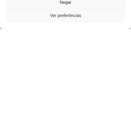
Negar
Ver preferências
Open
chaty
Parque Natural da Ria Formosa
PRAIA DESERTA
Para muitos , as caraibas do Algarve é a melhor
praia deserta do Algarve , fica na
ponta final da
ilha da Culatra
, na
Barra do Lavajo
ou
Barra
Velha
, que separa o
azul escuro
do Oceano