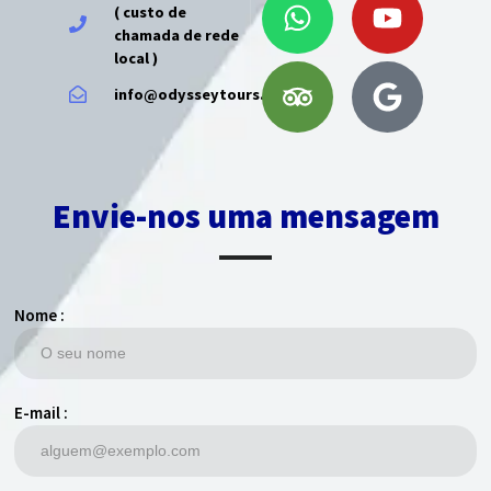
( custo de
chamada de rede
local )
info@odysseytours.pt
Envie-nos uma mensagem
Nome :
E-mail :