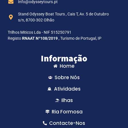
Info@odysseytours.pt
Stand Odyssey Boat Tours , Cais T, Av. 5 de Outubro
s/n, 8700-302 Olhão
Trilhos Miticos Lda - NIF 515250791
Registo
RNAAT Nº108/2019
, Turismo de Portugal, IP
Informação
Home
Sobre Nós
Atividades
Ilhas
Ria Formosa
Contacte-Nos