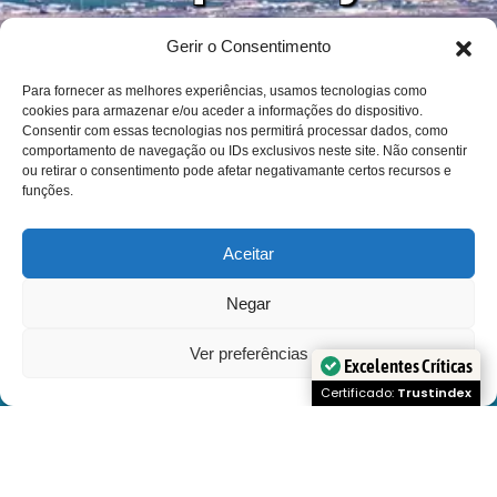
connosco ?
Gerir o Consentimento
Para fornecer as melhores experiências, usamos tecnologias como
cookies para armazenar e/ou aceder a informações do dispositivo.
Consentir com essas tecnologias nos permitirá processar dados, como
comportamento de navegação ou IDs exclusivos neste site. Não consentir
Reservar
ou retirar o consentimento pode afetar negativamante certos recursos e
funções.
Aceitar
Negar
Ver preferências
Excelentes Críticas
GRUPOS PEQUENOS
Open
Certificado:
Trustindex
chaty
Viaje em pequenos grupos de 11 ou 18 pessoas , organizados
de acordo com o idioma , para um máximo de 2 idiomas por
embarcação.