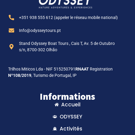
+351 938 555 612 (appeler le réseau mobile national)
Info@odysseytours.pt
Stand Odyssey Boat Tours , Cais T, Av. 5 de Outubro
s/n, 8700-302 Olhão
Trilhos Miticos Lda - NIF 515250791
RNAAT
Registration
Nº108/2019
, Turismo de Portugal, IP
Informations
Accueil
ODYSSEY
Activités