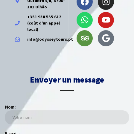
Outubro s/n, 8700-
302 Olhão
+351 938 555 612
(coût d'un appel
local)
info@odysseytours.pt
Envoyer un message
Nom :
E-mail :