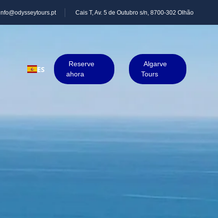
info@odysseytours.pt
Cais T, Av. 5 de Outubro s/n, 8700-302 Olhão
Reserve
Algarve
ES
ahora
Tours