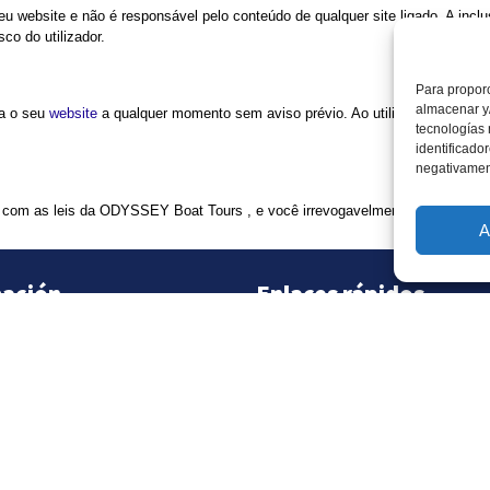
u website e não é responsável pelo conteúdo de qualquer site ligado. A inc
sco do utilizador.
Para proporc
almacenar y/
ra o seu
website
a qualquer momento sem aviso prévio. Ao utilizar este websi
tecnologías
identificado
negativament
 com as leis da ODYSSEY Boat Tours , e você irrevogavelmente submete-se à 
A
mación
Enlaces rápidos
Nuestra Flota
nes Somos
Antes De Reservar
vidades
FAQ - Preguntas Más
Frecuentes