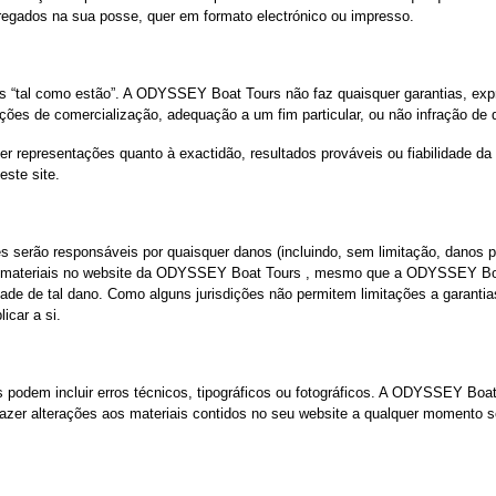
rregados na sua posse, quer em formato electrónico ou impresso.
“tal como estão”. A ODYSSEY Boat Tours não faz quaisquer garantias, expre
ições de comercialização, adequação a um fim particular, ou não infração de di
representações quanto à exactidão, resultados prováveis ou fiabilidade da u
este site.
rão responsáveis por quaisquer danos (incluindo, sem limitação, danos por
o dos materiais no website da ODYSSEY Boat Tours , mesmo que a ODYSSEY 
idade de tal dano. Como alguns jurisdições não permitem limitações a garantia
icar a si.
dem incluir erros técnicos, tipográficos ou fotográficos. A ODYSSEY Boat 
azer alterações aos materiais contidos no seu website a qualquer momento