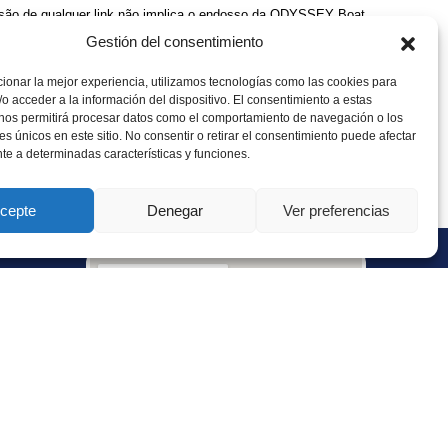
lusão de qualquer link não implica o endosso da ODYSSEY Boat
Gestión del consentimiento
ionar la mejor experiencia, utilizamos tecnologías como las cookies para
o acceder a la información del dispositivo. El consentimiento a estas
te, está a concordar em ficar vinculado à versão então em vigor
 nos permitirá procesar datos como el comportamiento de navegación o los
res únicos en este sitio. No consentir o retirar el consentimiento puede afectar
e a determinadas características y funciones.
jurisdição exclusiva dos tribunais nesse estado ou local
.
cepte
Denegar
Ver preferencias