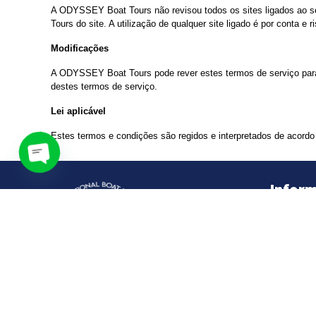
A ODYSSEY Boat Tours não revisou todos os sites ligados ao se
Tours do site. A utilização de qualquer site ligado é por conta e ri
Modificações
A ODYSSEY Boat Tours pode rever estes termos de serviço pa
destes termos de serviço.
Lei aplicável
Estes termos e condições são regidos e interpretados de acordo
Open
Infor
chaty
Inicio
Quié
Acti
+351 938 555 612 ( llame a la red
móvil nacional )
Islas