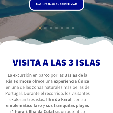
MÁS INFORMACIÓN SOBRE EL VIAJE
VISITA A LAS 3 ISLAS
La excursión en barco por las
3 islas
de la
Ría Formosa
ofrece una
experiencia única
en una de las zonas naturales más bellas de
Portugal. Durante el recorrido, los visitantes
exploran tres islas:
Ilha do Farol
, con su
emblemático faro
y
sus tranquilas playas
(1
hora
)
;
Ilha da Culatra
, un auténtico