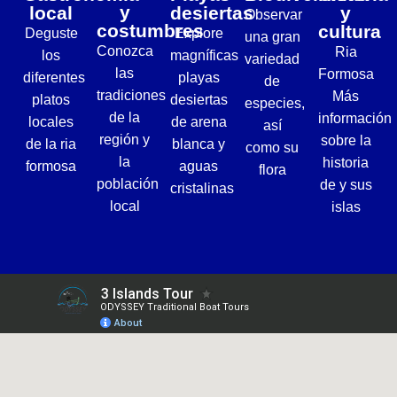
y
local
desiertas
y
Observar
costumbres
cultura
Deguste
Explore
una gran
Conozca
Ria
los
magníficas
variedad
las
Formosa
diferentes
playas
de
tradiciones
Más
platos
desiertas
especies,
de la
información
locales
de arena
así
región y
sobre la
de la ria
blanca y
como su
la
historia
formosa
aguas
flora
población
de y sus
cristalinas
local
islas