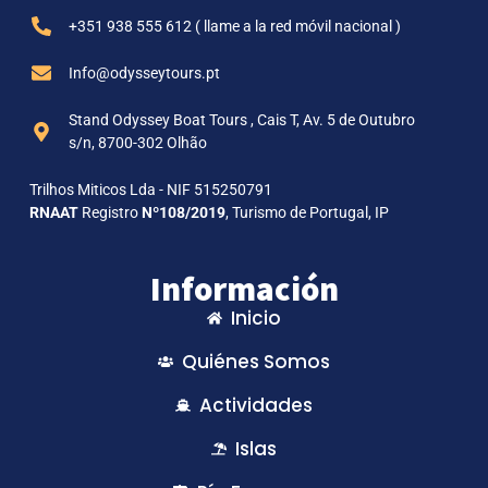
+351 938 555 612 ( llame a la red móvil nacional )
Info@odysseytours.pt
Stand Odyssey Boat Tours , Cais T, Av. 5 de Outubro
s/n, 8700-302 Olhão
Trilhos Miticos Lda - NIF 515250791
RNAAT
Registro
Nº108/2019
, Turismo de Portugal, IP
Información
Inicio
Quiénes Somos
Actividades
Islas