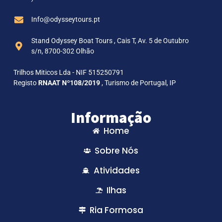
Info@odysseytours.pt
Stand Odyssey Boat Tours , Cais T, Av. 5 de Outubro
s/n, 8700-302 Olhão
Trilhos Miticos Lda - NIF 515250791
Registo
RNAAT Nº108/2019
, Turismo de Portugal, IP
Informação
Home
Sobre Nós
Atividades
Ilhas
Ria Formosa