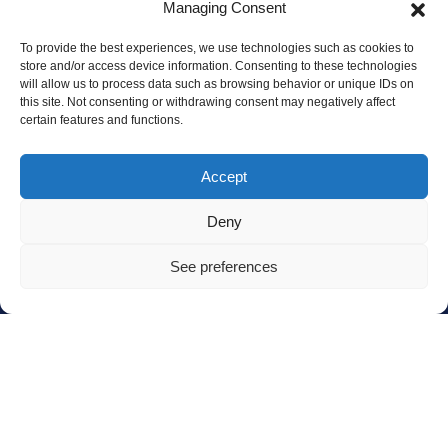
Managing Consent
+351 938 555 612 ( call national mobile network )
To provide the best experiences, we use technologies such as cookies to
Info@odysseytours.pt
store and/or access device information. Consenting to these technologies
will allow us to process data such as browsing behavior or unique IDs on
Stand Odyssey Boat Tours , Cais T, Av. 5 de Outubro
this site. Not consenting or withdrawing consent may negatively affect
certain features and functions.
s/n, 8700-302 Olhão
Trilhos Miticos Lda - NIF 515250791
Accept
RNAAT
Registration
Nº108/2019
, Turismo de Portugal, IP
Deny
Information
See preferences
Home
Open
chaty
About Us
Activities
Islands
Ria Formosa